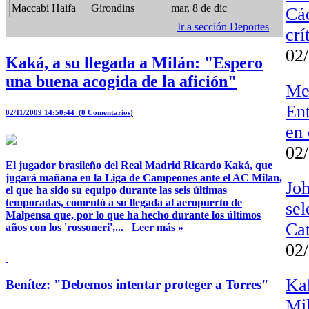
Maccabi Haifa
Girondins
mar, 8 de dic
Các
Ir a sección Deportes
crí
02
Kaká, a su llegada a Milán: "Espero
una buena acogida de la afición"
Mes
En
02/11/2009 14:50:44
(0 Comentarios)
en 
02
El jugador brasileño del Real Madrid Ricardo Kaká, que
jugará mañana en la Liga de Campeones ante el AC Milan,
Jo
el que ha sido su equipo durante las seis últimas
temporadas, comentó a su llegada al aeropuerto de
sel
Malpensa que, por lo que ha hecho durante los últimos
Ca
años con los 'rossoneri',...
Leer más »
02
Kak
Benítez: "Debemos intentar proteger a Torres"
Mi