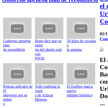
el
Ur
Co
02/
Com
Gobierno aprueba
Bono dice que su
50 kilos de cocaína
plan
opini
a
de reequilibrio
ón del aborto está
la semana
con
PSOE
El 
Co
Ba
co
Retiran artículos de
Toñi confirma la
El Euríbor marca
Ur
H
vuelt
nuevo
Do
alloween por su
a de Azúcar
mínimo histórico
peligr
Moreno
..
o