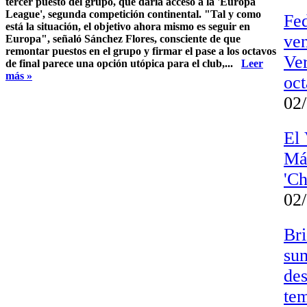
tercer puesto del grupo, que daría acceso a la 'Europa
League', segunda competición continental. "Tal y como
Fed
está la situación, el objetivo ahora mismo es seguir en
ven
Europa", señaló Sánchez Flores, consciente de que
remontar puestos en el grupo y firmar el pase a los octavos
Ver
de final parece una opción utópica para el club,...
Leer
más »
oct
02/
El 
Mál
'C
02
Bri
sum
des
te