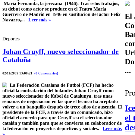
'María Fernanda, la jerezana' (1946). Tras estos trabajos,
su debut como actor se produce en el Teatro María
Guerrero de Madrid en 1946 en sustitución del actor Félix
El 
Navarro,...
Leer más »
Co
Ba
Deportes
co
Johan Cruyff, nuevo seleccionador de
Ur
Cataluña
Do
..
02/11/2009 13:00:21
(0 Comentarios)
La Federación Catalana de Futbol (FCF) ha hecho
oficial la contratación del holandés Johan Cruyff como
Pro
nuevo seleccionador de fútbol de Catalunya, tras unas
semanas de negociación en las que el técnico ha aceptado
Ic
volver a un banquillo después de trece años de ausencia. El
presidente de la FCF, a través de un comunicado, hizo
el 
oficial el acuerdo para que Cruyff sea el seleccionador
catalán y también para que se convierta en colaborador de
de
la federación en proyectos deportivos y sociales.
Leer más
»