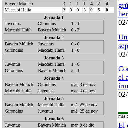
grú
Bayern Múnich
3
1
1
1
4
2
4
Maccabi Haifa
3
0
0
3
0
5
0
her
Jornada 1
02/
Juventus
Girondins
1 - 1
Maccabi Haifa
Bayern Múnich
0 - 3
Un
Jornada 2
sep
Bayern Múnich
Juventus
0 - 0
Girondins
Maccabi Haifa
1 - 0
02/
Jornada 3
Juventus
Maccabi Haifa
1 - 0
Com
Girondins
Bayern Múnich
2 - 1
el 
Jornada 4
ir
Bayern Múnich
Girondins
mar, 3 de nov
Maccabi Haifa
Juventus
mar, 3 de nov
02/
Jornada 5
Bayern Múnich
Maccabi Haifa
mié, 25 de nov
Girondins
Juventus
mié, 25 de nov
más
d
Jornada 6
El 
Juventus
Bayern Múnich
mar, 8 de dic