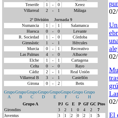
pun
Tenerife
1
-
0
Xerez
02
Villarreal
2
-
1
Málaga
2ª División Jornada 9
Un
Numancia
1
-
1
Salamanca
ebr
Huesca
0
-
0
Levante
R. Sociedad
1
-
0
Córdoba
un
Gimnástic
1
-
1
Hércules
ale
Murcia
0
-
1
Recreativo
Las Palmas
4
-
0
Albacete
02
Elche
1
-
1
Cartagena
Celta
0
-
0
Rayo
Mu
Cádiz
2
-
1
Real Unión
tra
Villarreal B
3
-
1
Castellón
Girona
0
-
2
Betis
grú
La
Grupo
Grupo
Grupo
Grupo
Grupo
Grupo
Grupo
Grupo
A
B
C
D
E
F
G
H
02
Grupo A
PJ
G
E
P
GF
GC
Ptos
Girondins
3
2
1
0
4
2
7
El
Juventus
3
1
2
0
2
1
5