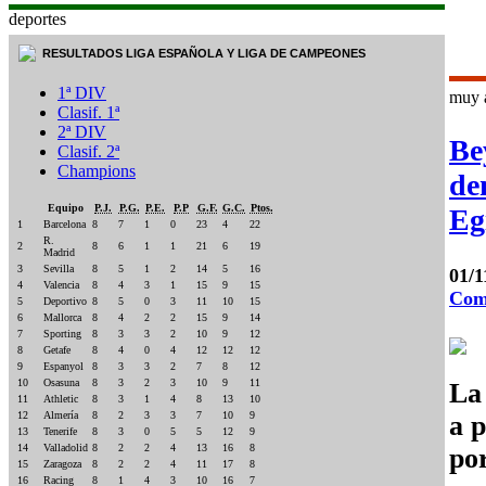
deportes
RESULTADOS LIGA ESPAÑOLA Y LIGA DE CAMPEONES
1ª DIV
muy 
Clasif. 1ª
2ª DIV
Be
Clasif. 2ª
Champions
de
Equipo
P.J.
P.G.
P.E.
P.P
G.F.
G.C.
Ptos.
Eg
1
Barcelona
8
7
1
0
23
4
22
R.
2
8
6
1
1
21
6
19
Madrid
3
Sevilla
8
5
1
2
14
5
16
01/1
4
Valencia
8
4
3
1
15
9
15
Com
5
Deportivo
8
5
0
3
11
10
15
6
Mallorca
8
4
2
2
15
9
14
7
Sporting
8
3
3
2
10
9
12
8
Getafe
8
4
0
4
12
12
12
9
Espanyol
8
3
3
2
7
8
12
10
Osasuna
8
3
2
3
10
9
11
La
11
Athletic
8
3
1
4
8
13
10
12
Almería
8
2
3
3
7
10
9
a 
13
Tenerife
8
3
0
5
5
12
9
14
Valladolid
8
2
2
4
13
16
8
por
15
Zaragoza
8
2
2
4
11
17
8
16
Racing
8
1
4
3
10
16
7