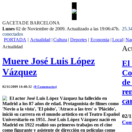
G
ACETA
D
E BARCELONA
Lunes
02 de Noviembre de 2009. Actualizado a las 19:06:47h.
25.34
conectados
PORTADA
|
Actualidad
|
Cultura
|
Deportes
|
Economia
|
Local
|
Nac
Actualidad
Ac
Muere José Luis López
El
Vázquez
Co
de
02/11/2009 14:48:32
(0 Comentarios)
re
El actor José Luis López Vázquez ha fallecido en
ca
Madrid a los 87 años de edad. Protagonista de filmes como
'Novio a la vista', 'El pisito', 'Atraco a las tres' o 'Plácido',
inició su carrera en el mundo artístico en el Teatro Español
02/
Universitario en 1951. José Luis López Vázquez nació en
Com
Madrid en 1922 realizó sus primeros trabajos en el cine
como figurante y asistente de dirección en películas como