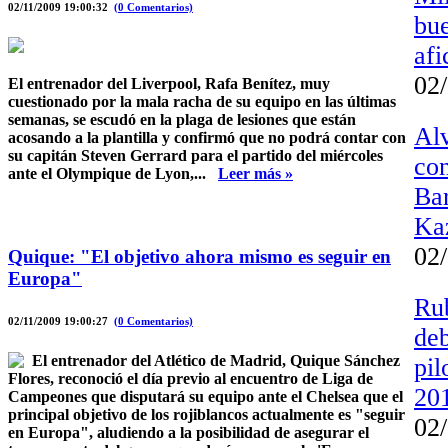
02/11/2009 19:00:32
(0 Comentarios)
bue
afi
02
El entrenador del Liverpool, Rafa Benítez, muy
cuestionado por la mala racha de su equipo en las últimas
semanas, se escudó en la plaga de lesiones que están
Alv
acosando a la plantilla y confirmó que no podrá contar con
su capitán Steven Gerrard para el partido del miércoles
con
ante el Olympique de Lyon,...
Leer más »
Bar
Ka
02
Quique: "El objetivo ahora mismo es seguir en
Europa"
Rub
02/11/2009 19:00:27
(0 Comentarios)
de
El entrenador del Atlético de Madrid, Quique Sánchez
pil
Flores, reconoció el día previo al encuentro de Liga de
20
Campeones que disputará su equipo ante el Chelsea que el
principal objetivo de los rojiblancos actualmente es "seguir
02
en Europa", aludiendo a la posibilidad de asegurar el