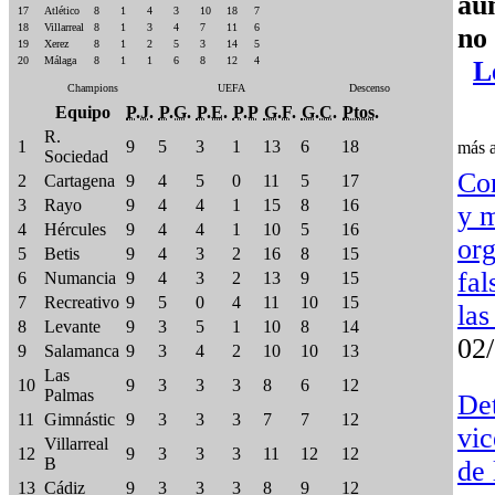
au
17
Atlético
8
1
4
3
10
18
7
18
Villarreal
8
1
3
4
7
11
6
no
19
Xerez
8
1
2
5
3
14
5
20
Málaga
8
1
1
6
8
12
4
L
Champions
UEFA
Descenso
Equipo
P.J.
P.G.
P.E.
P.P
G.F.
G.C.
Ptos.
R.
1
9
5
3
1
13
6
18
más
a
Sociedad
Co
2
Cartagena
9
4
5
0
11
5
17
3
Rayo
9
4
4
1
15
8
16
y 
4
Hércules
9
4
4
1
10
5
16
org
5
Betis
9
4
3
2
16
8
15
fal
6
Numancia
9
4
3
2
13
9
15
7
Recreativo
9
5
0
4
11
10
15
las
8
Levante
9
3
5
1
10
8
14
02
9
Salamanca
9
3
4
2
10
10
13
Las
10
9
3
3
3
8
6
12
Palmas
Det
11
Gimnástic
9
3
3
3
7
7
12
vic
Villarreal
12
9
3
3
3
11
12
12
B
de 
13
Cádiz
9
3
3
3
8
9
12