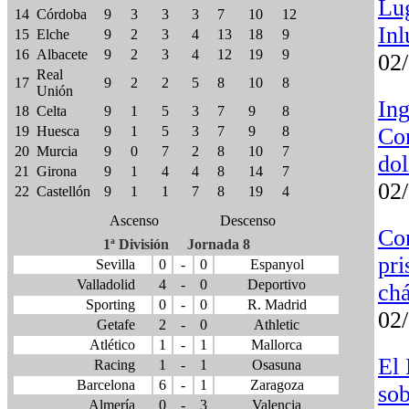
Lug
14
Córdoba
9
3
3
3
7
10
12
Inl
15
Elche
9
2
3
4
13
18
9
16
Albacete
9
2
3
4
12
19
9
02
Real
17
9
2
2
5
8
10
8
Unión
Ing
18
Celta
9
1
5
3
7
9
8
Cor
19
Huesca
9
1
5
3
7
9
8
20
Murcia
9
0
7
2
8
10
7
dol
21
Girona
9
1
4
4
8
14
7
02
22
Castellón
9
1
1
7
8
19
4
Ascenso
Descenso
Co
1ª División Jornada 8
pri
Sevilla
0
-
0
Espanyol
Valladolid
4
-
0
Deportivo
chá
Sporting
0
-
0
R. Madrid
02
Getafe
2
-
0
Athletic
Atlético
1
-
1
Mallorca
El 
Racing
1
-
1
Osasuna
Barcelona
6
-
1
Zaragoza
sob
Almerí­a
0
-
3
Valencia